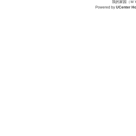
我的家园（ＭＹ
Powered by
UCenter H