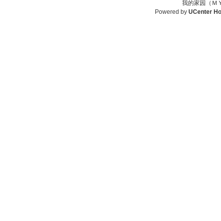
我的家园（ＭＹ
Powered by
UCenter H