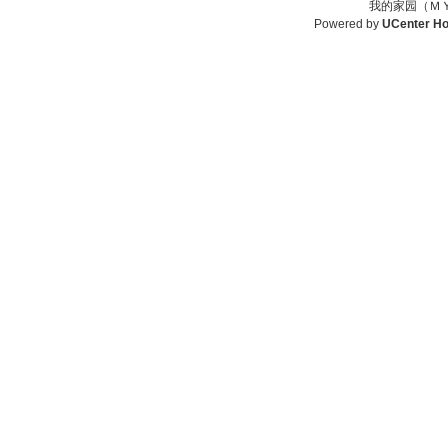
我的家园（ＭＹ
Powered by
UCenter H