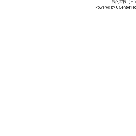
我的家园（ＭＹ
Powered by
UCenter H