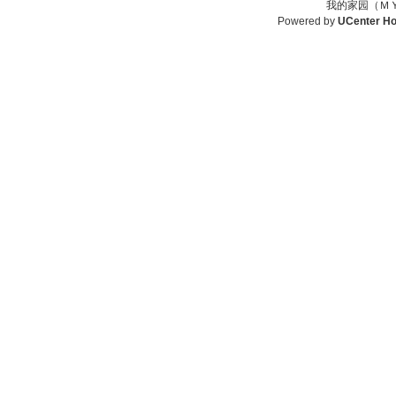
我的家园（ＭＹ
Powered by
UCenter H