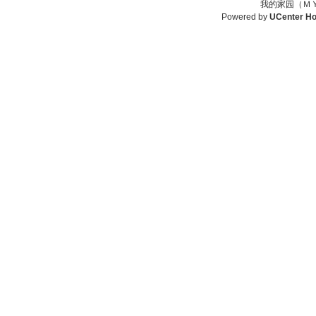
我的家园（ＭＹ
Powered by
UCenter H