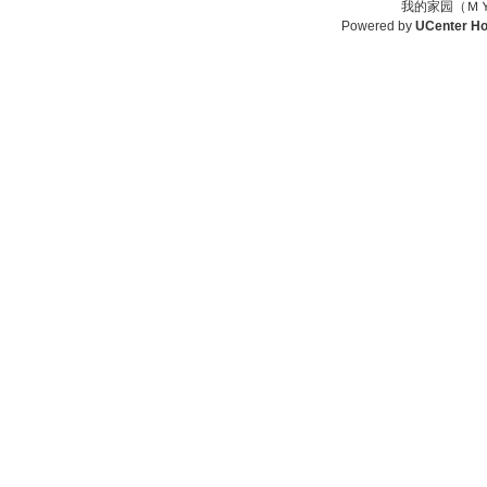
我的家园（ＭＹ
Powered by
UCenter H