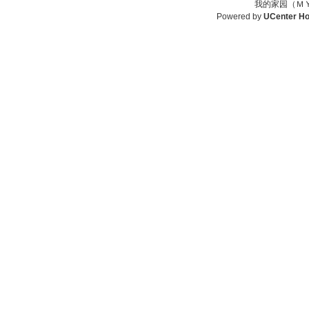
我的家园（ＭＹ
Powered by
UCenter H