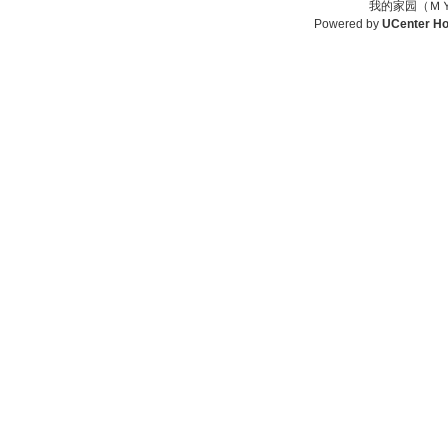
我的家园（ＭＹ
Powered by
UCenter H