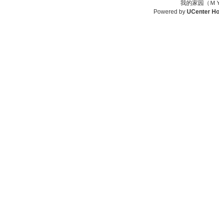
我的家园（ＭＹ
Powered by
UCenter H