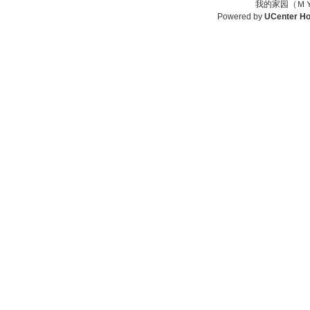
我的家园（ＭＹ
Powered by
UCenter H