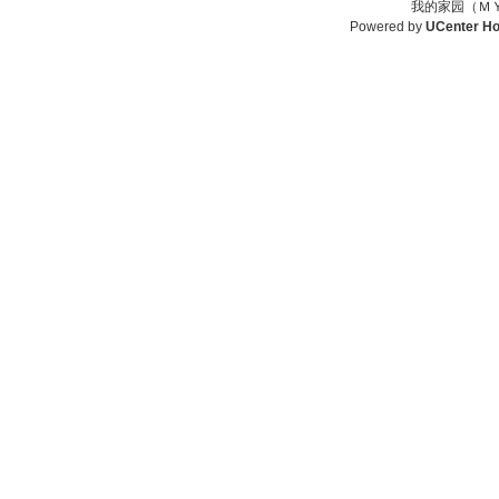
我的家园（ＭＹ
Powered by
UCenter H