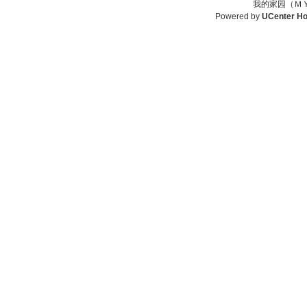
我的家园（ＭＹ
Powered by
UCenter H