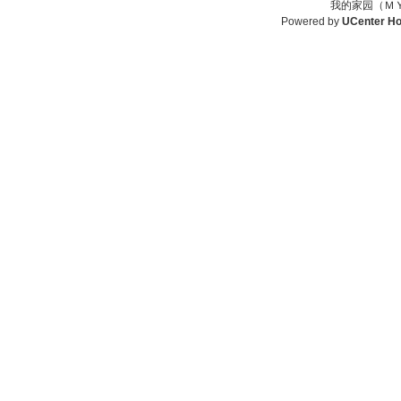
我的家园（ＭＹ
Powered by
UCenter H