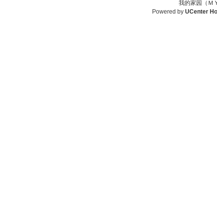
我的家园（ＭＹ
Powered by
UCenter H