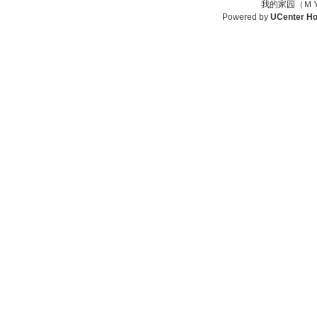
我的家园（ＭＹ
Powered by
UCenter H