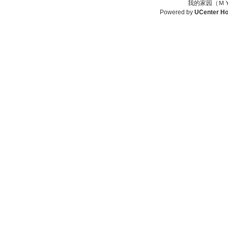
我的家园（ＭＹ
Powered by
UCenter H