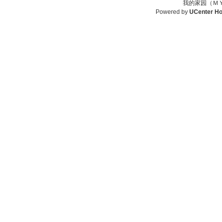
我的家园（ＭＹ
Powered by
UCenter H