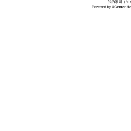
我的家园（ＭＹ
Powered by
UCenter H