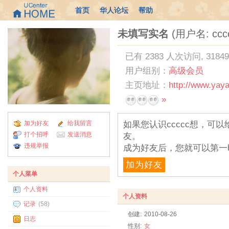
首页
华人论坛
帮助
未填写实名
(用户名: ccc
已有 2383 人次访问, 3184
用户组别：
高级会员
主页地址：
http://www.yay
»
加为好友
给我留言
如果您认识ccccc想，可
打个招呼
发送消息
友。
违规举报
成为好友后，您就可以第一
加为好友
个人菜单
个人资料
个人资料
记录
(58)
创建:
2010-08-26
日志
性别:
女