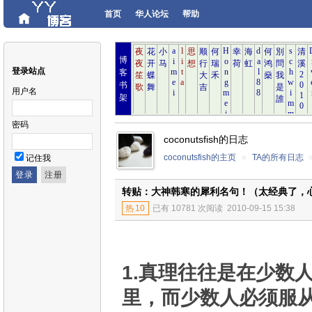
首页
华人论坛
帮助
博
登录站点
客
书
用户名
架
密码
coconutsfish的日志
coconutsfish的主页
»
TA的所有日志
记住我
转贴：大神韩寒的犀利名句！（太经典了，
热
10
已有 10781 次阅读
2010-09-15 15:38
1.真理往往是在少数
里，而少数人必须服