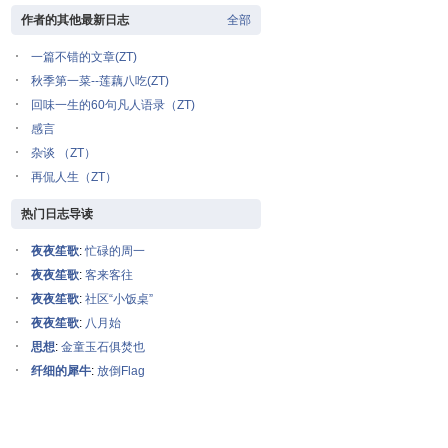
作者的其他最新日志
全部
一篇不错的文章(ZT)
秋季第一菜--莲藕八吃(ZT)
回味一生的60句凡人语录（ZT)
感言
杂谈 （ZT）
再侃人生（ZT）
热门日志导读
夜夜笙歌
:
忙碌的周一
夜夜笙歌
:
客来客往
夜夜笙歌
:
社区“小饭桌”
夜夜笙歌
:
八月始
思想
:
金童玉石俱焚也
纤细的犀牛
:
放倒Flag