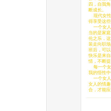
四，自我角
断成长。
现代女性
得享受这些
一个女人
当的是家庭
伦之乐，这
装走向职场
班后，可以
快乐是来自
情，不断提
每一个女
我的悟性中
一个女人
女人的情趣
合，才能应