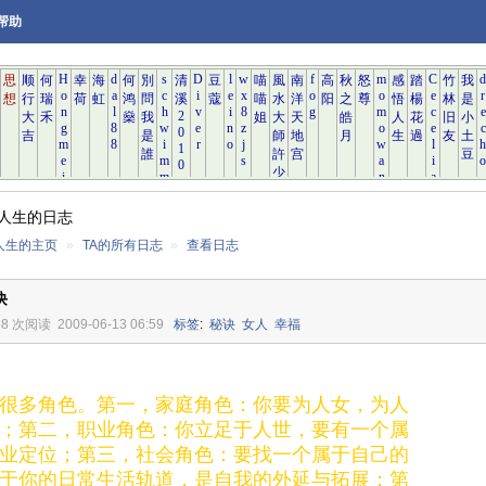
帮助
人生的日志
人生的主页
»
TA的所有日志
»
查看日志
诀
68 次阅读
2009-06-13 06:59
标签
:
秘诀
女人
幸福
很多角色。第一，家庭角色：你要为人女，为人
；第二，职业角色：你立足于人世，要有一个属
业定位；第三，社会角色：要找一个属于自己的
于你的日常生活轨道，是自我的外延与拓展；第