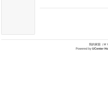
我的家园（ＭＹ
Powered by
UCenter H