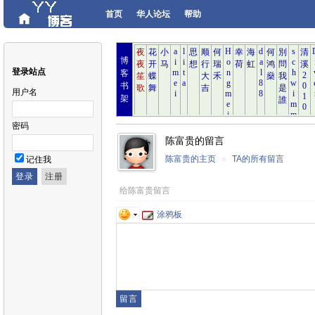
首页
华人论坛
帮助
博
登录站点
客
书
用户名
架
密码
陈富贵的留言
陈富贵的主页
»
TA的所有留言
记住我
给陈富贵留言
涂鸦板