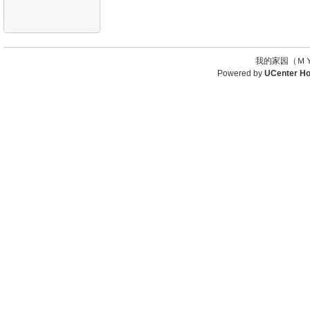
我的家园（ＭＹ
Powered by
UCenter H