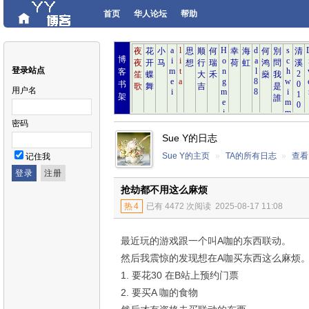
首页
华人论坛
帮助
博
登录站点
客
书
用户名
架
密码
Sue Y的日志
Sue Y的主页
»
TA的所有日志
»
查看
记住我
抢劫都不用这么麻烦
热
4
已有 4472 次阅读
2025-08-17 11:08
最近玩的游戏跟一个叫A咖的东西联动。
然后我震惊的发现想在A咖买东西这么麻烦
1. 要花30 在B站上预约门票
2. 要买A 咖的食物