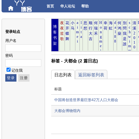
首页
华人论坛
帮助
博
登录站点
客
书
用户名
架
密码
标签 - 大都会 (2 篇日志)
记住我
日志列表
返回标签列表
标题
中国将创造世界最巨形42万人口大都会
大都会博物馆内