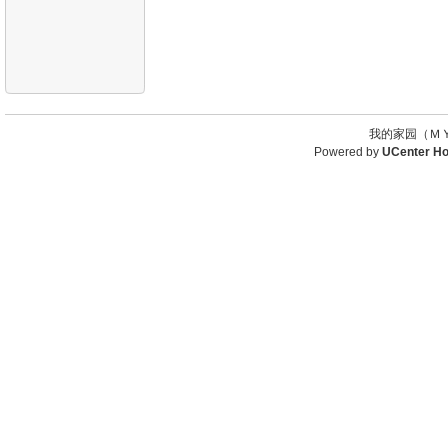
我的家园（ＭＹ
Powered by
UCenter H