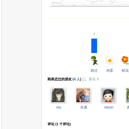
4
路过
鸡蛋
鲜花
刚表态过的朋友 (
4 人
)
匿名卡
lita
米鹿
mksln
评论 (
1
个评论)