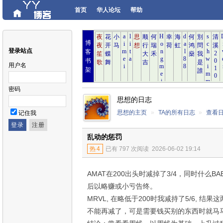
首页
华人论坛
帮助
博
登录站点
客
书
用户名
架
密码
思想的日志
思想的主页
»
TA的所有日志
»
查看
记住我
乱动的惩罚
热
4
已有 797 次阅读
2026-06-02 19:14
AMAT在200出头时减掉了3/4，同时什么BA
后以略赚或小亏告终。
MRVL, 在略低于200时我减持了5/6, 结
不能再减了，可是需要钱买别的东西时就马