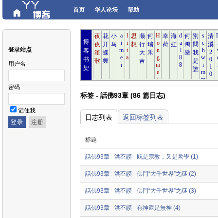
首页
华人论坛
帮助
博
登录站点
客
书
用户名
架
密码
标签 - 話佛93章 (86 篇日志)
记住我
日志列表
返回标签列表
标题
話佛93章 - 洪丕謨 - 既是宗教，又是哲學 (1)
話佛93章 - 洪丕謨 - 佛門“大千世界”之謎 (2)
話佛93章 - 洪丕謨 - 佛門“大千世界”之謎 (3)
話佛93章 - 洪丕謨 - 有神還是無神 (4)