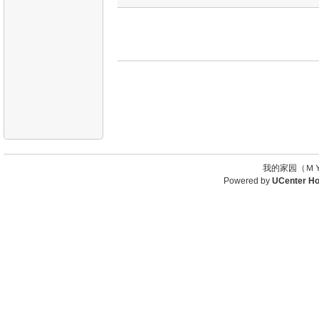
我的家园（ＭＹ
Powered by
UCenter H