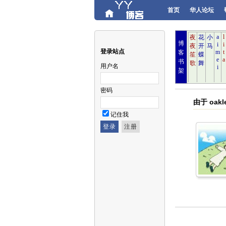
首页
华人论坛
博
登录站点
客
书
用户名
架
密码
由于 oa
记住我