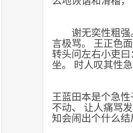
么地诙谐和滑稽，
谢无奕性粗强
言极骂。
王正色面
转头问左右小吏曰： 
坐。
时人叹其性急
王蓝田本是个急性
不动、 让人痛骂
知会闹出个什么结局