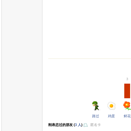
3
路过
鸡蛋
鲜花
刚表态过的朋友 (
3 人
)
匿名卡