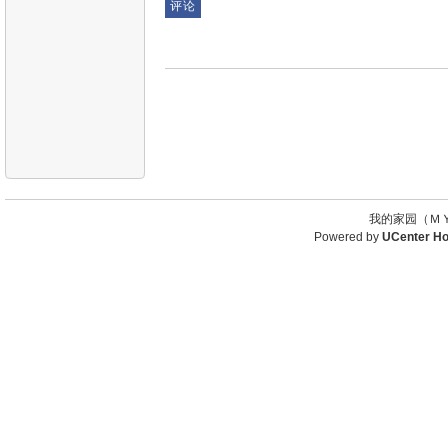
我的家园（ＭＹ
Powered by
UCenter H