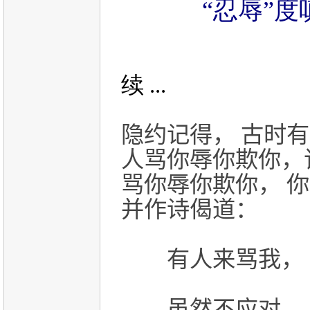
“忍辱”度
续 ...
隐约记得， 古时
人骂你辱你欺你，该
骂你辱你欺你， 
并作诗偈道：
有人来骂我， 
虽然不应对， 