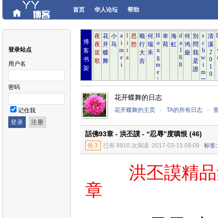
首页
华人论坛
帮助
博
登录站点
客
书
用户名
架
密码
花开蝶舞的日志
花开蝶舞的主页
»
TA的所有日志
»
记住我
話佛93章 - 洪丕謨 - “忍辱”度嗔恨 (46)
热
3
已有 8910 次阅读
2017-03-15 09:09
标签
洪丕謨精品集
章