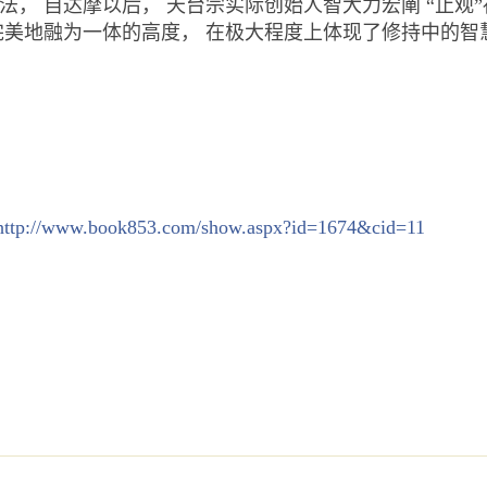
法， 自达摩以后， 天台宗实际创始人智大力宏阐 “止观
完美地融为一体的高度， 在极大程度上体现了修持
中的智
http://www.book853.com/show.aspx?id=1674&cid=11