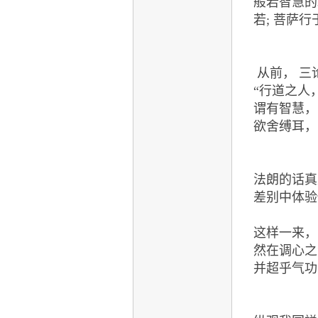
般若智慧的
若; 菩萨
从前， 
“行道之人
谓有智慧，
欲舍缚耳，
法朗的话
差别中体验
这样一来，
然在调心之
并超乎气功