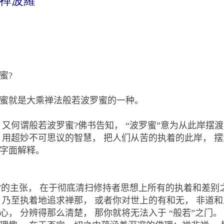
禪波羅
蜜?
就是大乘禅法般若波罗蜜的一种。
何谓般若波罗蜜?佛书告知， “波罗蜜”意为从此岸摆渡
。
用超妙不可思议的智慧， 把人们从苦的执着的此岸， 摆
字面解释。
若”的主张， 在于彻底清扫修持者思想上所有的执着和差别
 乃至执着地追求禅那， 或者你对世上的有和无， 非道
心， 分辨得那么清楚， 那你
就将无法入于 “般若”之门