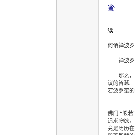
蜜
续 ...
何谓禅波罗
禅波罗蜜
那么， 又
议的智慧
若波罗蜜的
佛门 “般
追求物欲，
竟是历历在