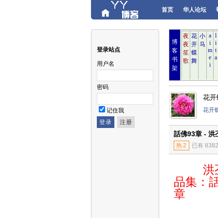
首页
华人论坛
博
登录站点
客
书
用户名
架
密码
花开
花开
记住我
話佛93章 - 洪
热
2
已有 838
洪丕
品集：話
章