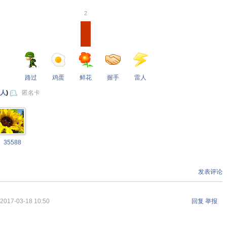
2
路过
鸡蛋
鲜花
握手
雷人
 人
)
匿名卡
35588
发表评论
2017-03-18 10:50
回复
举报