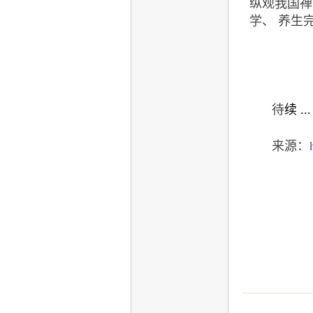
纵观我国禅
学、 养生
待
续 ...
来源：