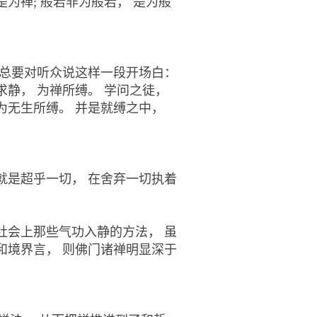
为禅; 般若非为般若， 是为般
 总要对听众说这样一段开场白：
求静， 为禅所缚。 学问之徒，
为无生所缚。 并
是就缚之中，
就是超乎一切， 在舍弃一切执着
社会上那些气功入静的方法， 虽
和境界言， 则佛门诸禅明显深于