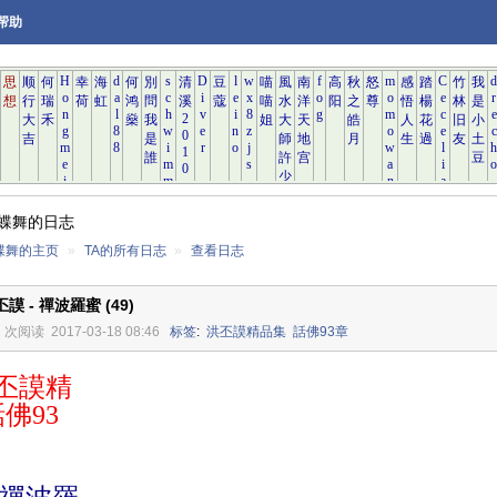
帮助
蝶舞的日志
蝶舞的主页
»
TA的所有日志
»
查看日志
丕謨 - 禪波羅蜜 (49)
2 次阅读
2017-03-18 08:46
标签
:
洪丕謨精品集
話佛93章
謨精
佛93