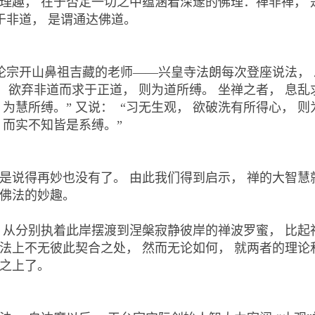
理趣， 在于否定一切之中蕴涵着深邃的佛理：禅非禅， 是
行于非道，
是谓通达佛道。
三论宗开山鼻祖吉藏的老师——兴皇寺法朗每次登座说法，
， 欲弃非道而求于正道， 则为道所缚。
坐禅之者， 息乱
 为慧所缚。” 又说： “习无生观， 欲破洗有所得心， 则
 而实不知皆是系缚。”
真是说得再妙也没有了。
由此我们得到启示， 禅的大智慧
佛法的妙趣。
 从分别执着此岸摆渡到涅槃寂静彼岸的禅波罗蜜， 比起
法上不无彼此契合之处， 然而无论如何， 就两者的
理论
之上了。