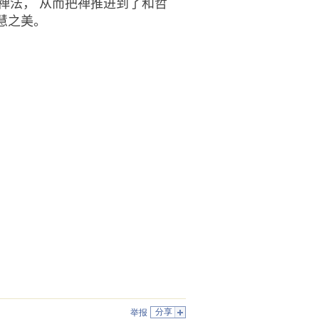
”禅法， 从而把禅推进到了和哲
慧之美。
分享
举报