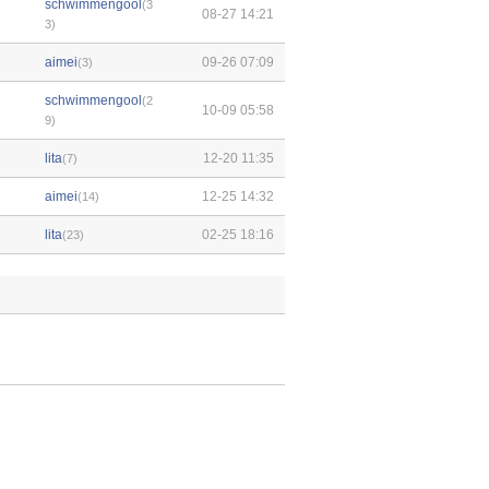
schwimmengool
(3
08-27 14:21
3)
aimei
09-26 07:09
(3)
schwimmengool
(2
10-09 05:58
9)
lita
12-20 11:35
(7)
aimei
12-25 14:32
(14)
lita
02-25 18:16
(23)