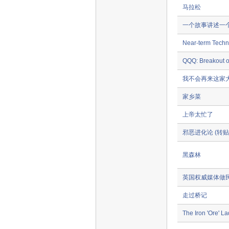
马拉松
一个故事讲述一
Near-term Techn
QQQ: Breakout 
我不会再来这家大
家乡菜
上帝太忙了
邪恶进化论 (转
黑森林
英国权威媒体做
走过桥记
The Iron 'Ore' L