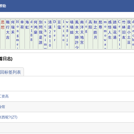
帮助
5 篇日志)
回标签列表
工资高
验馆
呢?(ZT)