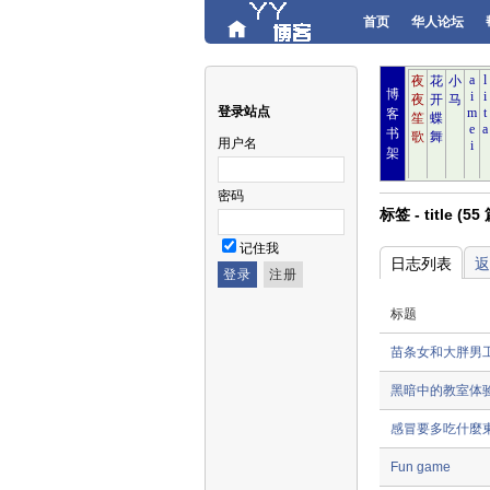
首页
华人论坛
博
登录站点
客
书
用户名
架
密码
标签 - title (5
记住我
日志列表
返
标题
苗条女和大胖男
黑暗中的教室体
感冒要多吃什麼東西
Fun game