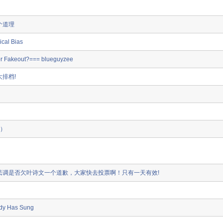
个道理
ical Bias
or Fakeout?=== blueguyzee
排档!
贴）
民调是否欠叶诗文一个道歉，大家快去投票啊！只有一天有效!
ady Has Sung