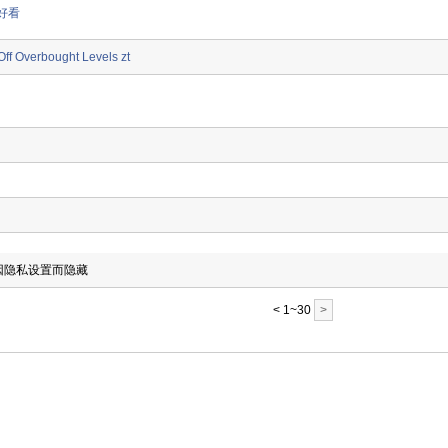
好看
ff Overbought Levels zt
志因隐私设置而隐藏
< 1~30
>