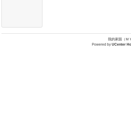
我的家园（ＭＹ
Powered by
UCenter H