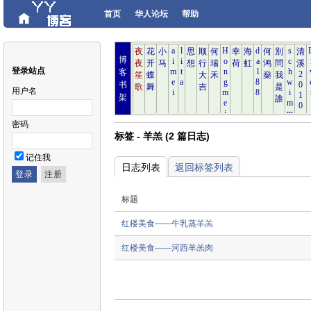
首页
华人论坛
帮助
博
登录站点
客
书
用户名
架
密码
标签 - 羊羔 (2 篇日志)
记住我
日志列表
返回标签列表
标题
红楼美食——牛乳蒸羊羔
红楼美食——河西羊羔肉