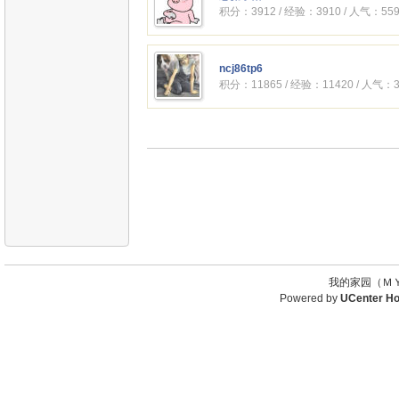
积分：3912 / 经验：3910 / 人气：559
ncj86tp6
积分：11865 / 经验：11420 / 人气：3
我的家园（ＭＹ
Powered by
UCenter H