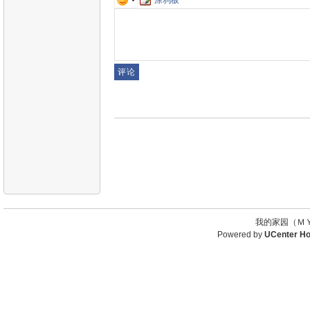
我的家园（ＭＹ
Powered by
UCenter H