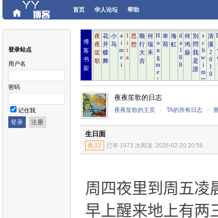
首页
华人论坛
帮助
博
登录站点
客
书
用户名
架
密码
夜夜笙歌的日志
夜夜笙歌的主页
»
TA的所有日志
»
记住我
生日面
热
12
已有 1973 次阅读
2026-02-20 20:56
周四夜里到周五凌
早上醒来地上有两