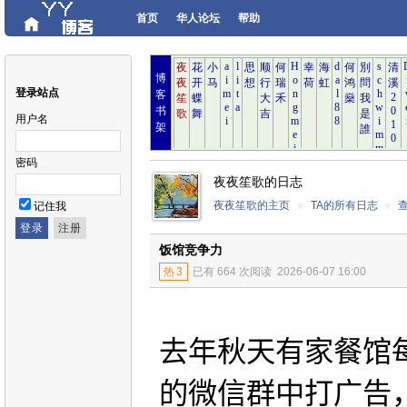
首页
华人论坛
帮助
博
登录站点
客
书
用户名
架
密码
夜夜笙歌的日志
夜夜笙歌的主页
»
TA的所有日志
»
记住我
饭馆竞争力
热
3
已有 664 次阅读
2026-06-07 16:00
去年秋天有家餐馆
的微信群中打广告