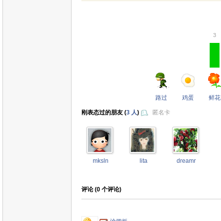
3
路过
鸡蛋
鲜花
刚表态过的朋友 (
3 人
)
匿名卡
mksln
lita
dreamr
评论 (
0
个评论)