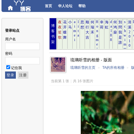
首页
华人论坛
帮助
博
登录站点
客
书
用户名
架
密码
琉璃听雪的相册 - 版面
琉璃听雪的主页
»
TA的所有相册
»
记住我
当前第 1 张
|
共 16 张图片