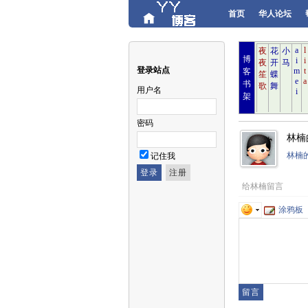
首页
华人论坛
博
登录站点
客
书
用户名
架
密码
林楠
林楠
记住我
给林楠留言
涂鸦板