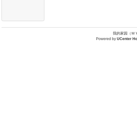
我的家园（ＭＹ
Powered by
UCenter H