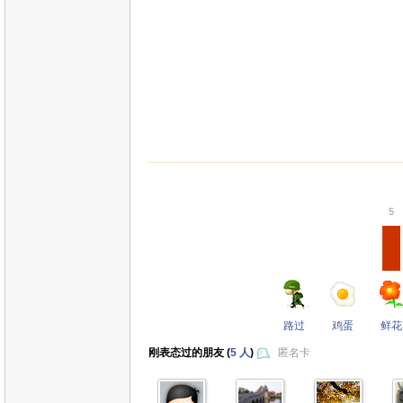
5
路过
鸡蛋
鲜花
刚表态过的朋友 (
5 人
)
匿名卡