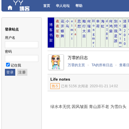
首页
华人论坛
帮助
博
登录站点
客
书
用户名
架
密码
万霏的日志
万霏的主页
»
TA的所有日志
»
查看
记住我
Life notes
热
5
已有 5156 次阅读
2020-01-21 14:02
绿水本无忧
因
风皱面
青山原不老
为雪白头