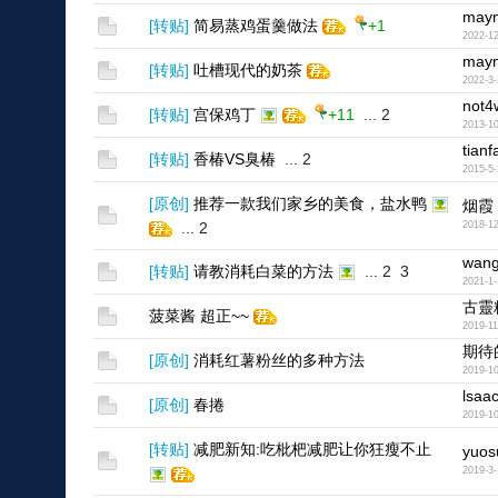
may
[
转贴
]
简易蒸鸡蛋羹做法
+1
2022-12
may
[
转贴
]
吐槽现代的奶茶
2022-3-
not4
[
转贴
]
宫保鸡丁
+11
...
2
2013-10
tian
[
转贴
]
香椿VS臭椿
...
2
2015-5-
[
原创
]
推荐一款我们家乡的美食，盐水鸭
烟霞
...
2
2018-12
wang
[
转贴
]
请教消耗白菜的方法
...
2
3
2021-1-
08
古靈
菠菜酱 超正~~
2019-11
期待
[
原创
]
消耗红薯粉丝的多种方法
2019-10
lsaa
[
原创
]
春捲
2019-10
[
转贴
]
减肥新知:吃枇杷减肥让你狂瘦不止
yuos
2019-3-