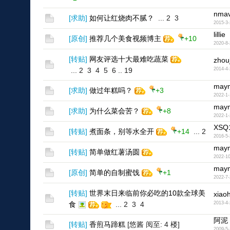
nmav
[
求助
]
如何让红烧肉不腻？
...
2
3
2015-3-
lillie
[
原创
]
推荐几个美食视频博主
+10
2020-8-
[
转贴
]
网友评选十大最难吃蔬菜
zhouj
...
2
3
4
5
6
..
19
2014-4-
may
[
求助
]
做过年糕吗？
+3
2022-1-
may
[
求助
]
为什么菜会苦？
+8
2022-1-
XSQ
[
转贴
]
煮面条，别等水全开
+14
...
2
2016-5-
may
[
转贴
]
简单做红薯汤圆
2022-10
may
[
原创
]
简单的自制蜜饯
+1
2022-7-
[
转贴
]
世界末日来临前你必吃的10款全球美
xiao
食
...
2
3
4
2013-4-
阿泥
[
转贴
]
香煎马蹄糕
[悠酱 阅至: 4 楼]
2009-5-