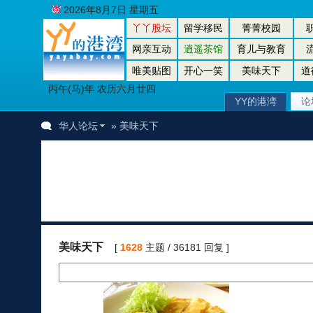
2026年8月7日 星期五
丫丫股坛
留学移民
菁菁校园
网亲互动
逍遥茶馆
育儿与教育
唯美贴图
开心一笑
美味天下
道
丙午(马)年 农历六月廿四
YY的港湾
论
华人论坛
» 美味天下
美味天下
[
1628
主题 / 36181 回复 ]