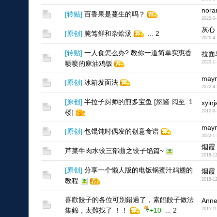
nor
[
转贴
]
百香果是蔓生的吗？
2022-3-
灰心
[
原创
]
腌笃鲜和杂烩汤
...
2
2020-4-
[
转贴
]
一人食怎么办? 教你一道简单实惠香
拉面
喷喷的麻油鸡饭
2020-1-
may
[
原创
]
冰箱发面法
2022-4-
[
原创
]
半拉子厨师的煎多宝鱼
[悠酱 阅至: 1
xyin
楼]
2010-9-
may
[
原创
]
包馄饨时偶发的创意食谱
2022-1-
烟霞
芹菜牛肉水饺三部曲之饺子馅篇~
2018-12
[
原创
]
分享一个懒人版的电饭锅蜜汁鸡翅的
烟霞
教程
2018-12
喜歡餃子的各位可別錯過了，素餡餃子做法
Ann
集錦，太難找了 ！！
+10
...
2
2015-11