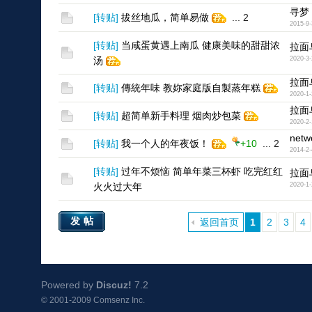
寻梦
[
转贴
]
拔丝地瓜，简单易做
...
2
2015-9-
[
转贴
]
当咸蛋黄遇上南瓜 健康美味的甜甜浓
拉面
汤
2020-3-
拉面
[
转贴
]
傳統年味 教妳家庭版自製蒸年糕
2020-1-
拉面
[
转贴
]
超简单新手料理 烟肉炒包菜
2020-2-
netw
[
转贴
]
我一个人的年夜饭！
+10
...
2
2014-2-
[
转贴
]
过年不烦恼 简单年菜三杯虾 吃完红红
拉面
火火过大年
2020-1-
发帖
返回首页
1
2
3
4
Powered by
Discuz!
7.2
© 2001-2009
Comsenz Inc.