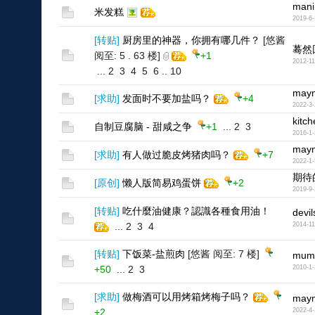
mani
米发糕
2019-6-
[
转贴
]
厨房里的神器，你拥有哪几件？
[悠酱
蓦然
阅至: 5 . 63 楼]
+1
2012-11
...
2
3
4
5
6
..
10
may
[
求助
]
发面时不要加盐吗？
+4
2022-3-
kitch
自制豆腐脑 - 甜咸之争
+1
...
2
3
2016-1-
may
[
求助
]
有人做过脆皮烤猪肉吗？
+7
2022-1-
期待
[
原创
]
懒人版简易鸡蛋饼
+2
2019-9-
[
转贴
]
吃什麼油健康？認識各種食用油！
devil
...
2
3
4
2014-11
[
转贴
]
下饭菜-盐煎肉
[悠酱 阅至: 7 楼]
mum
+50
...
2
3
2010-1-
[
求助
]
做梅酒可以用烤箱烤梅子吗？
may
+2
2022-4-