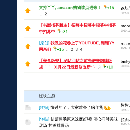
支持丫丫, amazon购物请点进来！
+15
论坛
...
2
2025-6-
【书版招募版主】招募中招募中招募中招募
moon
中招募中
+81
2020-11
[
原创
]
我做的花卷上了YOUTUBE, 谢谢YY
rose
网亲们
+15
...
2
3
4
2009-12
【美食版规】发帖回帖之前先进来阅读版
bink
规！！（8月22日最新修改新~）
+10
2009-6-
版块主题
树树1
[
转贴
]
快过年了，大家准备了啥年货
2025-1-
[
转贴
]
甘蔗熬汤原来这麽好喝! 清心润肺美味
拉面
甜汤-甘蔗排骨汤
2020-2-