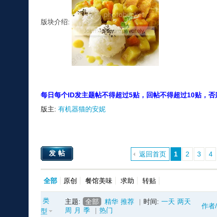
版块介绍:
每日每个ID发主题帖不得超过5贴，回帖不得超过10贴，否
版主:
有机器猫的安妮
发帖
返回首页
1
2
3
4
全部
原创
餐馆美味
求助
转贴
类
主题:
全部
精华
推荐
|
时间:
一天
两天
作者
周
月
季
|
热门
型