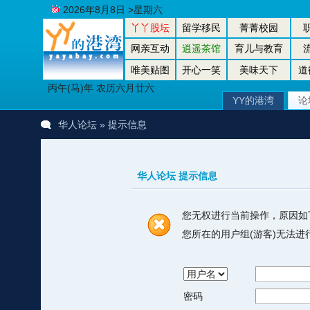
2026年8月8日 >星期六
丫丫股坛
留学移民
菁菁校园
网亲互动
逍遥茶馆
育儿与教育
唯美贴图
开心一笑
美味天下
道
丙午(马)年 农历六月廿六
YY的港湾
论
华人论坛
» 提示信息
华人论坛 提示信息
您无权进行当前操作，原因如
您所在的用户组(游客)无法
密码