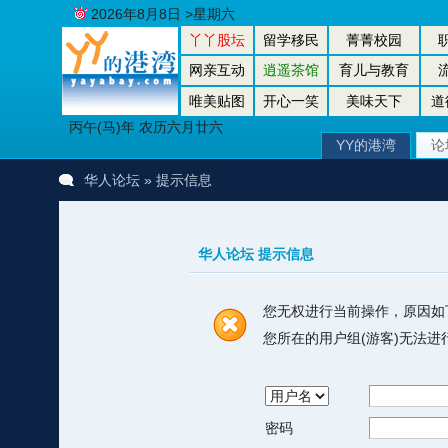
2026年8月8日 >星期六
丫丫股坛
留学移民
菁菁校园
网亲互动
逍遥茶馆
育儿与教育
唯美贴图
开心一笑
美味天下
道
丙午(马)年 农历六月廿六
YY的港湾
论
华人论坛
» 提示信息
华人论坛 提示信息
您无权进行当前操作，原因如
您所在的用户组(游客)无法
密码