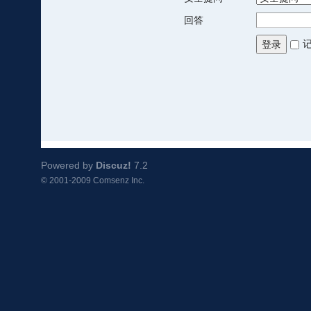
回答
登录
Powered by
Discuz!
7.2
© 2001-2009
Comsenz Inc.