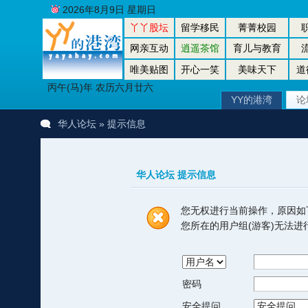
2026年8月9日 星期日
丫丫股坛
留学移民
菁菁校园
网亲互动
逍遥茶馆
育儿与教育
唯美贴图
开心一笑
美味天下
道
丙午(马)年 农历六月廿六
YY的港湾
论
华人论坛
» 提示信息
华人论坛 提示信息
您无权进行当前操作，原因如
您所在的用户组(游客)无法
密码
安全提问