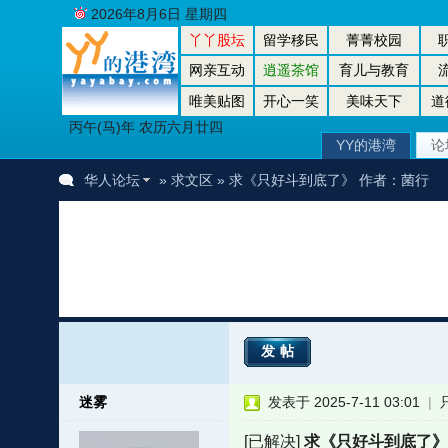
2026年8月6日 星期四
丫丫股坛
留学移民
菁菁校园
网亲互动
逍遥茶馆
育儿与教育
唯美贴图
开心一笑
美味天下
道
丙午(马)年 农历六月廿四
YY的港湾
论
华人论坛
»
求文区
» 求《只好斗到底了》 作者：菌行
发帖
迷雾
发表于 2025-7-11 03:01
|
[已解决]
求《只好斗到底了》