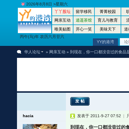
2026年8月8日 >星期六
丫丫股坛
留学移民
菁菁校园
网亲互动
逍遥茶馆
育儿与教育
唯美贴图
开心一笑
美味天下
道
丙午(马)年 农历六月廿六
YY的港湾
论
华人论坛
»
网亲互动
» 到现在，你一口都没尝过的食品
发帖
hacia
发表于 2011-9-27 07:52
|
到现在，你一口都没尝过的