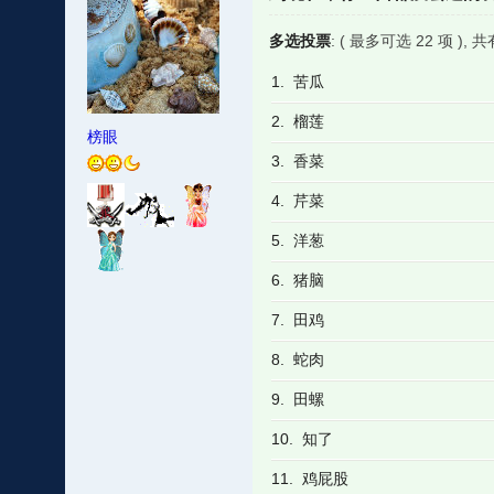
多选投票
: ( 最多可选 22 项 ),
1. 苦瓜
2. 榴莲
榜眼
3. 香菜
4. 芹菜
5. 洋葱
6. 猪脑
7. 田鸡
8. 蛇肉
9. 田螺
10. 知了
11. 鸡屁股