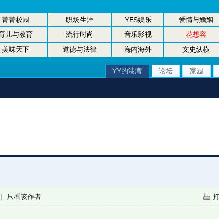
菁菁校园
职场生涯
YES娱乐
爱情与婚姻
育儿与教育
流行时尚
音乐影视
花想容
美味天下
道德与法律
海内海外
文史纵横
YY的港湾
论坛
家园
|
只看该作者