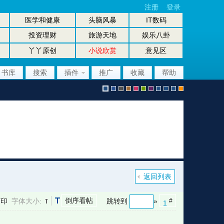
注册
登录
医学和健康
头脑风暴
IT数码
投资理财
旅游天地
娱乐八卦
丫丫原创
小说欣赏
意见区
书库
搜索
插件
推广
收藏
帮助
默
b
g
b
p
g
p
股
放
股
手
认
l
r
r
i
r
u
坛
大
坛
机
返回列表
倒序看帖
打印
字体大小:
跳转到
»
#
1
风
u
a
o
n
e
r
风
镜
办
版