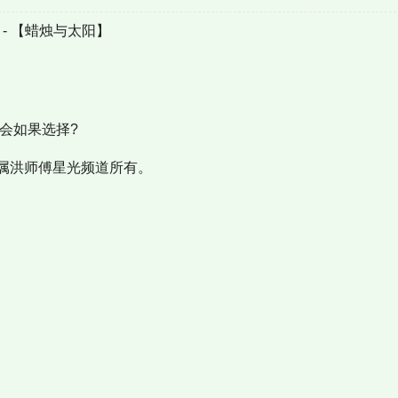
集 - 【蜡烛与太阳】
会如果选择?
属洪师傅星光频道所有。