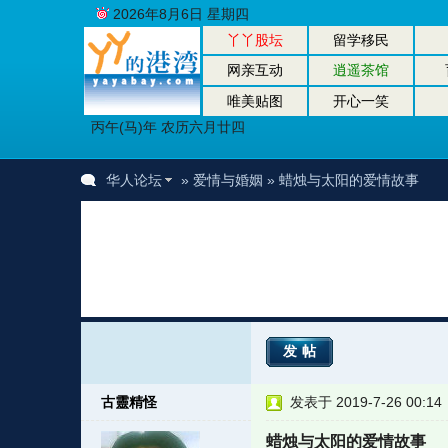
2026年8月6日 星期四
丫丫股坛
留学移民
网亲互动
逍遥茶馆
唯美贴图
开心一笑
丙午(马)年 农历六月廿四
华人论坛
»
爱情与婚姻
» 蜡烛与太阳的爱情故事
发帖
古靈精怪
发表于 2019-7-26 00:14
蜡烛与太阳的爱情故事