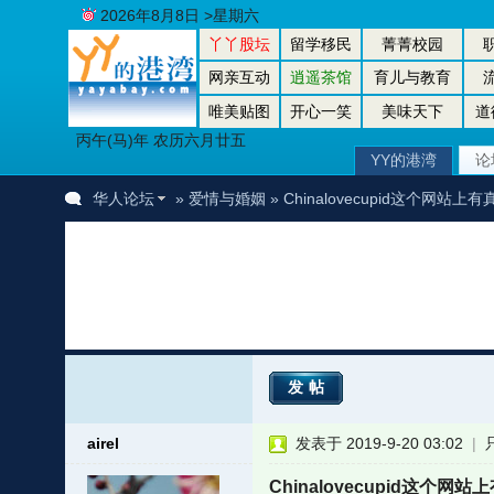
2026年8月8日 >星期六
丫丫股坛
留学移民
菁菁校园
网亲互动
逍遥茶馆
育儿与教育
唯美贴图
开心一笑
美味天下
道
丙午(马)年 农历六月廿五
YY的港湾
论
华人论坛
»
爱情与婚姻
» Chinalovecupid这个网站
发帖
airel
发表于 2019-9-20 03:02
|
Chinalovecupid这个网