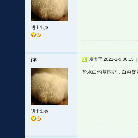
进士出身
jtjt
发表于 2021-1-9 00:15
盐水白灼基围虾，白菜煲
进士出身