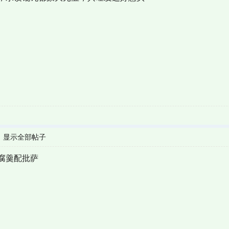
|
显示全部帖子
腐羹配批萨