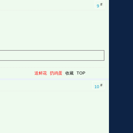
#
9
送鲜花
扔鸡蛋
收藏
TOP
#
10