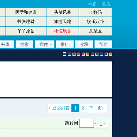
注册
登录
医学和健康
头脑风暴
IT数码
投资理财
旅游天地
娱乐八卦
丫丫原创
小说欣赏
意见区
书库
搜索
插件
推广
收藏
帮助
默
b
g
b
p
g
p
股
放
股
手
认
l
r
r
i
r
u
坛
大
坛
机
返回列表
1
2
下一页
跳转到
»
#
1
风
u
a
o
n
e
r
风
镜
办
版