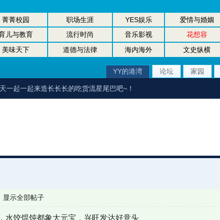
菁菁校园
职场生涯
YES娱乐
爱情与婚姻
育儿与教育
流行时尚
音乐影视
花想容
美味天下
道德与法律
海内海外
文史纵横
YY的港湾
论坛
家园
每天一起一起来造长长长的吃货流星尾巴吧~！
|
显示全部帖子
，水饺馄饨都象大元宝，兴旺发达好意头