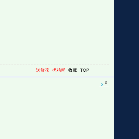
格
e
y
w
k
e
p
格
版
公
n
n
l
室
送鲜花
扔鸡蛋
收藏
TOP
#
2
e
版