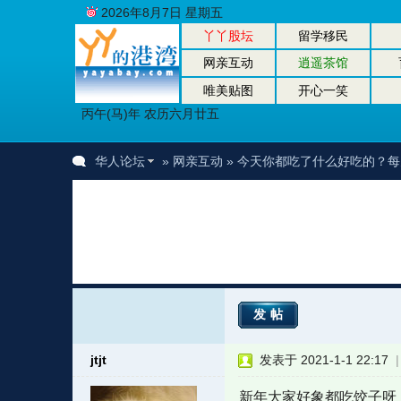
2026年8月7日 星期五
丫丫股坛
留学移民
网亲互动
逍遥茶馆
唯美贴图
开心一笑
丙午(马)年 农历六月廿五
华人论坛
»
网亲互动
» 今天你都吃了什么好吃的？
发帖
jtjt
发表于 2021-1-1 22:17
新年大家好象都吃饺子呀