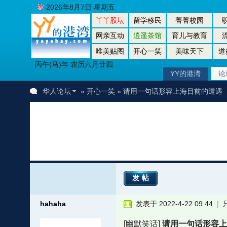
2026年8月7日 星期五
丫丫股坛
留学移民
菁菁校园
网亲互动
逍遥茶馆
育儿与教育
唯美贴图
开心一笑
美味天下
道
丙午(马)年 农历六月廿四
YY的港湾
论
华人论坛
»
开心一笑
» 请用一句话形容上海目前的遭遇
发帖
hahaha
发表于 2022-4-22 09:44
|
[幽默笑话]
请用一句话形容上