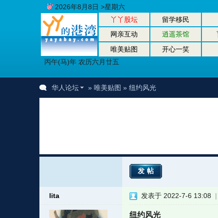
2026年8月8日 >星期六
丫丫股坛
留学移民
网亲互动
逍遥茶馆
唯美贴图
开心一笑
丙午(马)年 农历六月廿五
华人论坛
»
唯美贴图
» 纽约风光
发帖
lita
发表于 2022-7-6 13:08
纽约风光