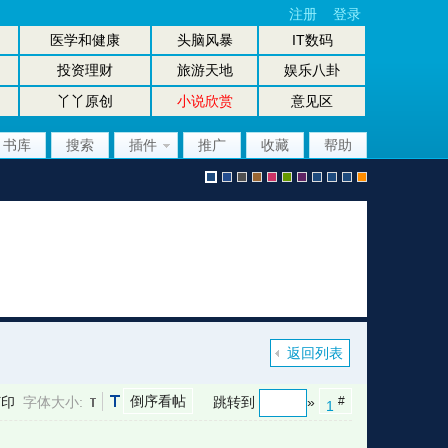
注册
登录
医学和健康
头脑风暴
IT数码
投资理财
旅游天地
娱乐八卦
丫丫原创
小说欣赏
意见区
书库
搜索
插件
推广
收藏
帮助
默
b
g
b
p
g
p
股
放
股
手
认
l
r
r
i
r
u
坛
大
坛
机
返回列表
倒序看帖
打印
字体大小:
跳转到
»
#
1
风
u
a
o
n
e
r
风
镜
办
版