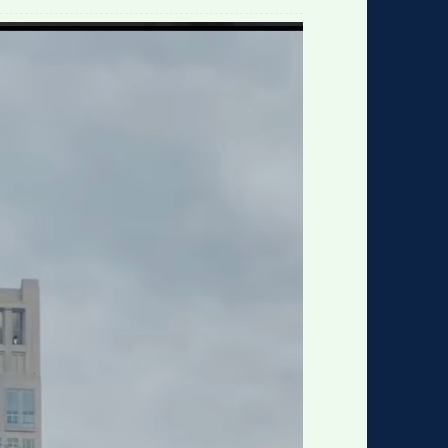
格
e
y
w
k
e
p
格
版
公
n
n
l
室
e
版