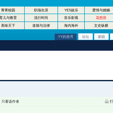
菁菁校园
职场生涯
YES娱乐
爱情与婚姻
育儿与教育
流行时尚
音乐影视
花想容
美味天下
道德与法律
海内海外
文史纵横
YY的港湾
论坛
家园
|
只看该作者