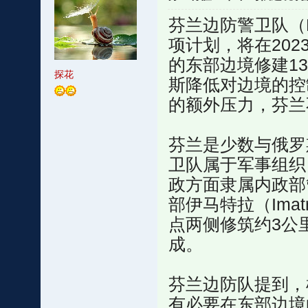
芬兰边防警卫队（Fin
项计划，将在202
的东部边境修建13
探花
斯降低对边境的控
的额外压力，芬兰
芬兰是少数与俄罗
卫队属于军事组织
政方面隶属内政部
部伊马特拉（Ima
点两侧修筑约3公
成。
芬兰边防队提到，
有必要在东部边境