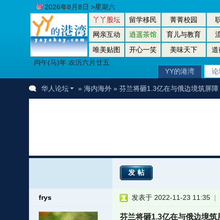
2026年8月8日 >星期六
丫丫股坛
留学移民
菁菁校园
网亲互动
逍遥茶馆
育儿与教育
唯美贴图
开心一笑
美味天下
道
丙午(马)年 农历六月廿五
YY的港湾
论
华人论坛
»
海内海外
» 芬兰将砸1.3亿在与俄边境筑屏障 
发帖
frys
发表于 2022-11-23 11:35
|
者
芬兰将砸1.3亿在与俄边境筑屏